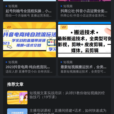
短视频
短视频
起号到稳号全流程实操，小白
抖商公社·抖音小店运营全套系
到进阶所有运营知识，解决·账
列课，系统掌握月销百万小店
陪你一个月做账号 直播运营系统大
抖商公社·抖音小店运营全套系列
号所有运营难题
的核心秘密
纲 新号如何过风控和千粉 获取推流
课，系统掌握月销百万小店的核心
的底层逻辑 抖...
秘密 从小店基础入门...
VIP
VIP
短视频
短视频
2023抖音电商·纯自然流玩
最新短视频搬运技术，全类型
法：学实战的直播带货课，视
可做影视，剪映 皮皮剪辑，一
适应人群 直播带货小白 自有供应链
最新短视频搬运技术，全类型可做
频+话术文档
媒体，云剪辑
商家 瓶颈期电商团队 创业型大学生
影视，剪映 皮皮剪辑，一媒体，云
增加收入的...
剪辑 课程内容： ...
推荐文章
短视频文案实战培训：从0到1教你做短视频的经
验技巧（19节课）
主播培训课程：直播间搭建+话术，如何快速成为