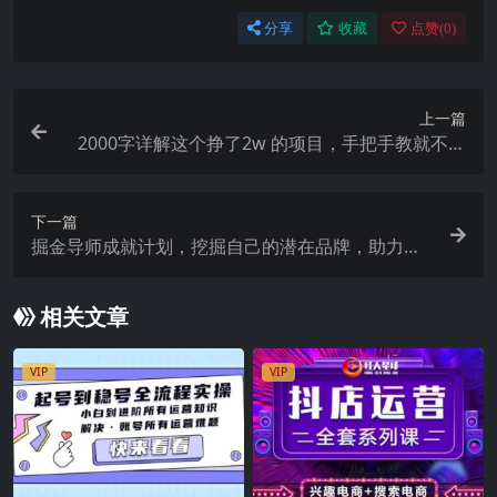
分享
收藏
点赞(
0
)
上一篇
2000字详解这个挣了2w 的项目，手把手教就不信
你不会【付费文章】
下一篇
掘金导师成就计划，挖掘自己的潜在品牌，助力大
家都能成功知识变现
相关文章
VIP
VIP