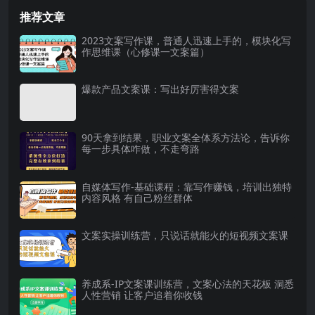
【第二课】文...
销量文案：内...
推荐文章
2023文案写作课，普通人迅速上手的，模块化写
作思维课（心修课一文案篇）
爆款产品文案课：写出好厉害得文案
90天拿到结果，职业文案全体系方法论，告诉你
每一步具体咋做，不走弯路
自媒体写作-基础课程：靠写作赚钱，培训出独特
内容风格 有自己粉丝群体
文案实操训练营，只说话就能火的短视频文案课
养成系-IP文案课训练营，文案心法的天花板 洞悉
人性营销 让客户追着你收钱