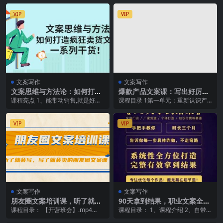
VIP
VIP
文案写作
文案写作
文案思维与方法论：如何打造
爆款产品文案课：写出好厉害
疯狂卖货文案
得文案
课程亮点 1、能带动销售,就是好文
课程目录 1第一单元：重新认识产
案,不能带动销售,就是烂文案2、课
品文案-了解舒老师与本课程_1080
程融合了领我...
p.mp4 ...
VIP
VIP
文案写作
文案写作
朋友圈文案培训课，听了就会
90天拿到结果，职业文案全体
写，写了就会卖的朋友圈文案
系方法论，告诉你每一步具体
课程目录： 【开营班会】.mp4
课程目录： 1、课程介绍 2、自带销
课
咋做，不走弯路
【第一课】朋友圈战略布局.mp4
量文案绝学：浪潮式发售 3、自带