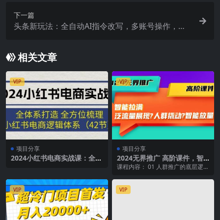
下一篇
头条新玩法：全自动AI指令改写，多账号操作，原
创无忧！日赚1000+
相关文章
VIP
VIP
项目分享
项目分享
2024小红书电商实战课：全体
2024无界推广 高阶课件，智
系打造 全方位梳理 小红书电
能拉满，泛流量展现→人群撬
课程内容： 01 人群推广的底层逻辑
商逻辑体系 (42节)
动→智能放量-45节
【基础课】,xmind 01 人群推广的
底层...
VIP
VIP