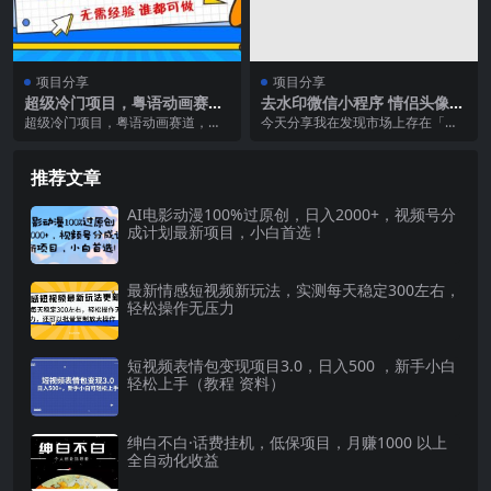
项目分享
项目分享
超级冷门项目，粤语动画赛
去水印微信小程序 情侣头像Q
道，十分钟一个原创视频，简
Q小程序，项目复盘
超级冷门项目，粤语动画赛道，十
今天分享我在发现市场上存在「去
单易上手 实测月入1w+
分钟一个原创视频，简单易上手，
水印」、「情侣头像」的需求后，
实测月入1w+ 附1...
通过微信小程序 QQ...
推荐文章
AI电影动漫100%过原创，日入2000+，视频号分
成计划最新项目，小白首选！
最新情感短视频新玩法，实测每天稳定300左右，
轻松操作无压力
短视频表情包变现项目3.0，日入500 ，新手小白
轻松上手（教程 资料）
绅白不白·话费挂机，低保项目，月赚1000 以上
全自动化收益