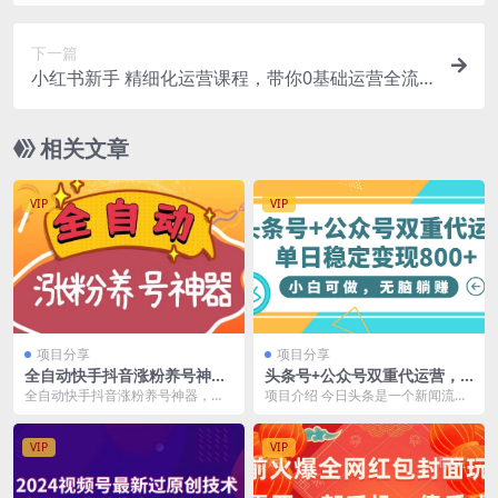
件，完全免费，实操干货+…
下一篇
小红书新手 精细化运营课程，带你0基础运营全流
程（41节视频课）
相关文章
VIP
VIP
项目分享
项目分享
全自动快手抖音涨粉养号神
头条号+公众号双重代运营，
器，多种推广方法挑战日入四
小白可做，无脑躺赚，单日稳
全自动快手抖音涨粉养号神器，多
项目介绍 今日头条是一个新闻流媒
位数（软件下载及使用+起号
定变现800+
种推广方法挑战日入四位数（软件
体平台，为了用优质的内容留住用
养号+直播间搭建）
下载及使用+起号养号...
户，所以每年会花费...
VIP
VIP