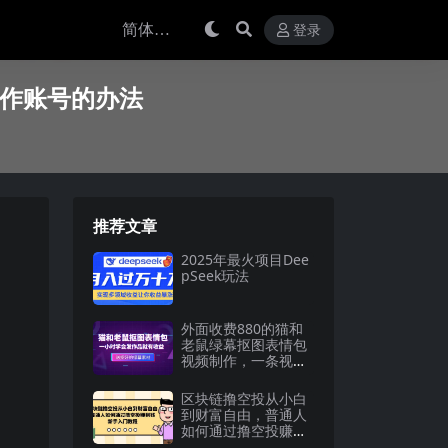
登录
操作账号的办法
推荐文章
2025年最火项目Dee
pSeek玩法
外面收费880的猫和
老鼠绿幕抠图表情包
视频制作，一条视频
变现3w+教程+素材
区块链撸空投从小白
到财富自由，普通人
如何通过撸空投赚
钱，新手入门教程