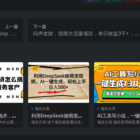
上一篇
下一篇
sop，导
闷声发财，假期大流量项目，单日收益3千+ ，拿
稳定盈利
出执行力，两个月翻身
VIP
VIP
项目分享
项目分享
钱术，讲
利用DeepSeek做萌宠视
AI工具写小说，一键
么服务客
频，AI一键生成，轻松上
30万字，躺着也能
、为什么要做
项目介绍 这个项目就是通过在抖
项目介绍 项目原理就是通
程式
手，日入500+
入3w+
、怎么找同
音上发布短视频，并在视频左下
具帮我们自动写小说，然
角挂载即梦AI小程序进...
到小说平台去获取稿费...