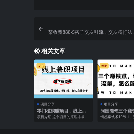
某收费888-S搭子交友引流，交友粉打法 
流到私域实现长期
相关文章
VIP
VIP
项目分享
项目分享
零门槛躺赚项目，线上兼
阿国随笔三个赚
职，有手机就能做一小时
怎么搞流量，怎
项目介绍 这个项目的原理非常简
情感赚钱术10节 1
稳赚50+,识字就能玩
户，年赚10万方
单就是通过在手机上批改作业来
情感这个项目啊？ 2
赚取收益，非常的简单无...
行啊？ 3、怎么复...