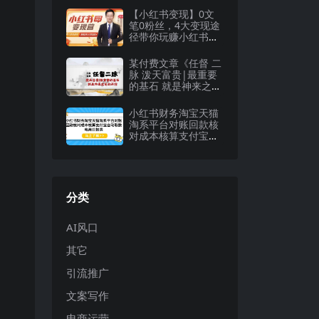
【小红书变现】0文
笔0粉丝，4大变现途
径带你玩赚小红书，
轻松月赚10000 ！
某付费文章《任督 二
脉 泼天富贵|最重要
的基石 就是神来之笔
的开窍|万字》
小红书财务淘宝天猫
淘系平台对账回款核
对成本核算支付宝自
动取数电商日报表
分类
AI风口
其它
引流推广
文案写作
电商运营