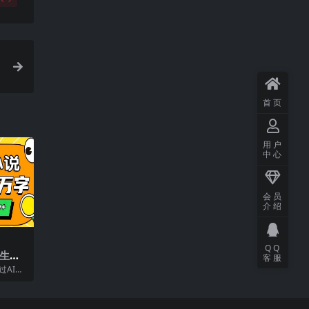
首页
用户
中心
会员
介绍
QQ
生成1
客服
赚，月
过AI工
后发布