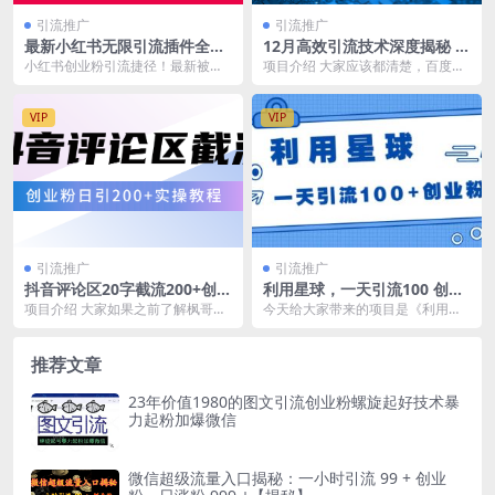
引流推广
引流推广
最新小红书无限引流插件全自
12月高效引流技术深度揭秘 ，
动日引流500+创业粉，内含免
单号单日引300+精准创业粉，
小红书创业粉引流捷径！最新被动
项目介绍 大家应该都清楚，百度搜
费软件
一分钟一条原创素材，引爆你
引流方法大揭秘，实现每日500+精
索进来的流量是很精准的。为什么
的私域流量
准引流，内含免费...
说流量重要呢？因为...
VIP
VIP
引流推广
引流推广
抖音评论区20字截流200+创业
利用星球，一天引流100 创业
粉，日变现四位数实操教程
粉
项目介绍 大家如果之前了解枫哥的
今天给大家带来的项目是《利用星
话，之前拆解的课程都是关于做内
球，一天引流100 创业粉！》最新
容的，实际上自己个...
渠道，目前知道的...
推荐文章
23年价值1980的图文引流创业粉螺旋起好技术暴
力起粉加爆微信
微信超级流量入口揭秘：一小时引流 99 + 创业