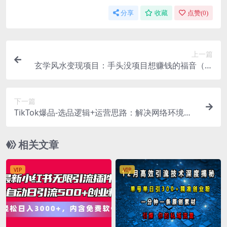
分享
收藏
点赞(
0
)
上一篇
玄学风水变现项目：手头没项目想赚钱的福音（短
视频剪辑+直播搭建变现课）
下一篇
TikTok爆品-选品逻辑+运营思路：解决网络环境快
速入门TikTok
相关文章
VIP
VIP