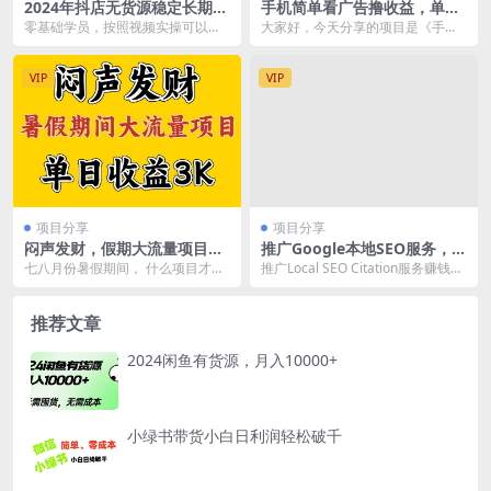
2024年抖店无货源稳定长期玩
手机简单看广告撸收益，单机
法， 小白也可以轻松月入过万
日收益50-150 ，有手机就能
零基础学员，按照视频实操可以快
大家好，今天分享的项目是《手机
做，可批量放大
速入门少走弯路将店铺运营起来 有
看广告撸收益，单机日收益50-150
一定基础的学员，按...
，可批量放大...
VIP
VIP
项目分享
项目分享
闷声发财，假期大流量项目，
推广Google本地SEO服务，每
单日收益3千+ ，拿出执行力，
单15美元，日赚150美元，只
七八月份暑假期间， 什么项目才叫
推广Local SEO Citation服务赚钱，
两个月翻身
需发电子邮件
火，一天收益3000+，小白用心点
操作简单，只需发送电子邮件 &...
当天就能上手，...
推荐文章
2024闲鱼有货源，月入10000+
小绿书带货小白日利润轻松破千