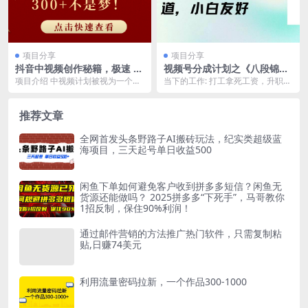
项目分享
项目分享
抖音中视频创作秘籍，极速 3
视频号分成计划之《八段锦解
天起号，日赚 300+不是梦！
说》，多种变现渠道，小白友
项目介绍 中视频计划被视为一个低
当下的工作: 打工拿死工资，升职加
好（教程+素材）
风险高回报的优选方案，凭借其强
薪?遥遥无期? 合伙做生意，小股东
大的观众吸引力，确...
没啥话语权?...
推荐文章
全网首发头条野路子AI搬砖玩法，纪实类超级蓝
海项目，三天起号单日收益500
闲鱼下单如何避免客户收到拼多多短信？闲鱼无
货源还能做吗？ 2025拼多多“下死手”，马哥教你
1招反制，保住90%利润！
通过邮件营销的方法推广热门软件，只需复制粘
贴,日赚74美元
利用流量密码拉新，一个作品300-1000