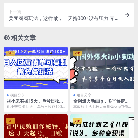
下一篇
美团圈圈玩法，这样做，一天撸300+没有压力 零成
本，不被坑
相关文章
VIP
VIP
项目分享
项目分享
祖小来实操15天，单号日收益
全网爆火动画ip，多平台捞
100+，月入过万简单可复制的
金，单号月收入8k ！可批量
祖小来实操15天，单号日收益100
本教程手把手教大家用爆火ip制作
微头条玩法【付费文章】
操作。（附拓展玩法）
+，月入过万简单可复制的微头条玩
动画， 该项目起号迅速，四个平台
法【付费文章】...
流量都非常猛，一...
VIP
VIP