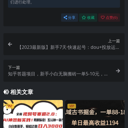
们进行处理。
分享
收藏
点赞(
0
)
上一篇
【2023最新版】新手7天·快速起号：dou+投放运营
实操课（40节视频课）
下一篇
知乎答题项目，新手小白无脑搬砖一单5-10元，一
天轻松日入200+
相关文章
VIP
VIP