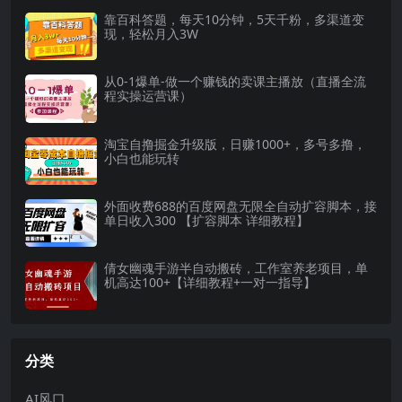
靠百科答题，每天10分钟，5天千粉，多渠道变
现，轻松月入3W
从0-1爆单-做一个赚钱的卖课主播放（直播全流
程实操运营课）
淘宝自撸掘金升级版，日赚1000+，多号多撸，
小白也能玩转
外面收费688的百度网盘无限全自动扩容脚本，接
单日收入300 【扩容脚本 详细教程】
倩女幽魂手游半自动搬砖，工作室养老项目，单
机高达100+【详细教程+一对一指导】
分类
AI风口