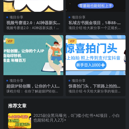
项目分享
项目分享
视频号赛道2.0：AI神器新实
私域古书掘金项目，1单88-18
践！另辟蹊径！五分钟一条作
8，单日最高收益1194
视频号赛道2.0：AI神器新实践！另
项目介绍 给大家分享一个正规长期
品，小白变高手…
辟蹊径！五分钟一条作品，小白变
可操作的项目《微信私域古书掘
高手，轻松达到...
金，1单88-198...
VIP
VIP
项目分享
项目分享
超级IP轻创圈，让你的个人I
惊喜拍门头，下班路上拍拍照
P，成为自动印钞机
片，上传到支付宝和抖音新手
课程介绍： 在你了解超级IP轻创圈
项目介绍 今天给大家分享的项目是
日入 1000+
的具体内容前，王一九想先和你聊
《惊喜拍门头，下班路上拍拍照
聊王一九做超级I...
片，上传到支付宝和抖...
推荐文章
2025副业黑马曝光，0门槛小红书+AI项目，小白
也能轻松月入2万+