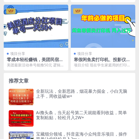
日入2000+
多多平台上开通店铺销售非实物商
爆风口项目，全网最低的票价，最
品，如学习资料，软...
全面的票务渠道...
VIP
VIP
项目分享
项目分享
零成本轻松赚钱，美团民宿体
寒假闲鱼卖打印机、投影仪，
验馆，单号一天50+
一个产品产品实现月入过万
美团最新活动单号能撸50元 逻辑简
项目介绍 现在学生家庭用的打印机
单 轻松入手 很多人还不知道小伙伴
投影仪是越来越普遍了，尤其是寒
们快冲
暑假很多作业都是...
推荐文章
全新玩法，全新思路，烟花暴力掘金，小白无脑
上手，周收益破w+
Ai撸头条，当天起号第二天就能看到收益，简单
复制粘贴，轻松月入2W+
宝藏细分领域，抖音蓝海小众纯音乐项目，操作
简单让你轻松月入2w＋