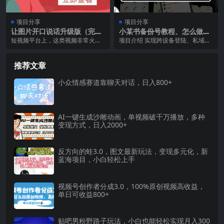
项目分享
项目分享
让图片开口说话升级版（完全
小某书备份号教程、怎么做备
免费），超详细的保姆级教
份号？
短视频平台上，这类视频非常火
项目介绍 实现跨设备登陆、私域备
程，有手就行，轻轻松松日入
爆，涨粉迅速。变现方式也很简
份号怎么做、私域备份号操作技
200+【揭秘】
单，有些是单纯靠流量赚钱...
巧、小红书如何做账号...
推荐文章
小众情感赛道靠聊天对话，日入800+
AI一键生成沙雕动画，单视频破千万播放，多种
变现方式，日入2000+
反方向的蛙3.0，图文最新玩法，变现多元化，新
蓝海项目，小白轻松上手
视频号创作者分成3.0，100%原创视频高收益，
单日可收益800+
贴吧男粉野路子玩法，小白也能轻松实现月入300