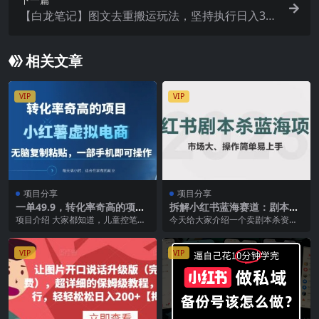
【白龙笔记】图文去重搬运玩法，坚持执行日入30
0+，适合大部分项目（附带去重参数）
相关文章
VIP
VIP
项目分享
项目分享
一单49.9，转化率奇高的项
拆解小红书蓝海赛道：剧本杀
目，冷门暴利的小红书虚拟电
副业项目，玩法思路一条龙分
项目介绍 大家都知道，儿童控笔训
今天给大家介绍一个卖剧本杀资料
商
享给你【1节视频】
练纸是一种专门帮助儿童练习书写
的副业项目，项目市场非常大，而
和掌握正确握笔姿势...
且操作很简单，新手小...
VIP
VIP