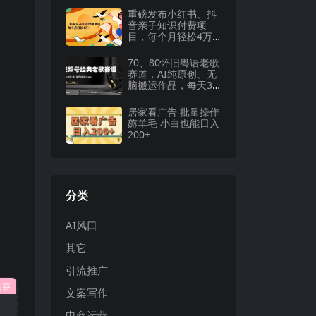
重磅发布小红书、抖
音亲子知识付费项
目，每个月轻松4万+
（价值888元）
70、80怀旧粤语老歌
赛道，AI纯原创、无
脑搬运作品，每天3
分钟，靠撸视频号分
成计划日入1000+
居家看广告 批量操作
薅羊毛 小白也能日入
200+
分类
AI风口
其它
引流推广
内容
文案写作
电商运营