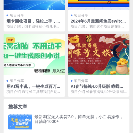
项目分享
项目分享
烟卡回收项目，轻松上手，月
2024年6月最新闲鱼卖switch
收入1w+,多劳多得，上不封顶
游戏手柄，新手月入过万的第
项目介绍：烟卡回收别小看几毛一
项目介绍： 我们这个项目是在闲鱼
一个好项目
个，但是架不住量大。烟卡属于冷
上进行的，首先给大家介绍一下什
门行业，在小县城基本...
么是闲鱼。闲鱼是阿...
VIP
VIP
项目分享
项目分享
用AI写小说，一键生成百万
AI春节搞钱4.0升级版 蝴蝶号
字，躺着也能赚，月入2w+
超火爆文旅赛道 AI一键制作
项目介绍 通过AI工具帮我们自动写
项目介绍 AI春节搞钱4.0升级版 蝴
批量出内容 春节做轻松躺赚
小说，然后发布到小说平台去获取
蝶号超火爆文旅赛道 AI一键制作 批
年前做起来单车变摩托 每日轻
稿费，AI修改大...
量出内...
松十分钟 月赚米1W+ 抓紧
推荐文章
冲！可做视频 可卖素材 可带
徒只带小白和宝妈！
最新淘宝无人卖货7.0，简单无脑，小白易操作，
日躺赚1000+