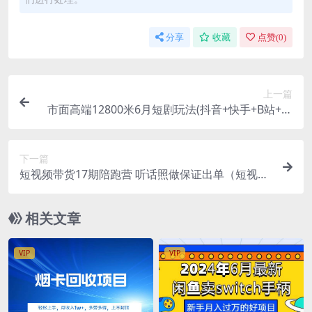
分享
收藏
点赞(
0
)
上一篇
市面高端12800米6月短剧玩法(抖音+快手+B站+视
频号)日入1000-5000(无水印)
下一篇
短视频带货17期陪跑营 听话照做保证出单（短视频
带货+直播+团购）
相关文章
VIP
VIP