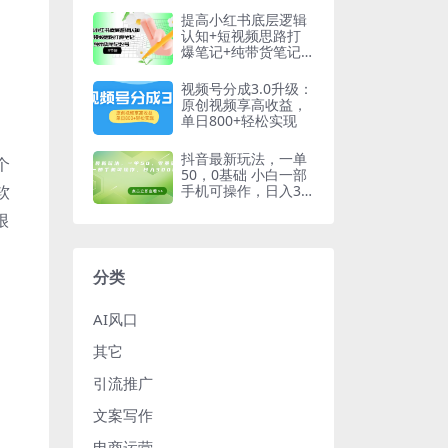
提高小红书底层逻辑
认知+短视频思路打
爆笔记+纯带货笔记
起号（8节课）
视频号分成3.0升级：
原创视频享高收益，
单日800+轻松实现
抖音最新玩法，一单
个
50，0基础 小白一部
软
手机可操作，日入30
00+
很
分类
AI风口
其它
引流推广
文案写作
电商运营