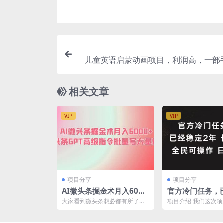
儿童英语启蒙动画项目，利润高，一部
以长期操作（教务
相关文章
VIP
VIP
项目分享
项目分享
AI微头条掘金术月入6000
官方冷门任务，
+ 微头条GPT高级指令批
年，长期可靠日入
大家看到微头条想必都有所了
项目介绍 我们这次
量写大量爆文
解，但这次的微头条会有些不一
经推出两年的内容，
样，大家都知道，2023人...
任务进行变现！因为比较