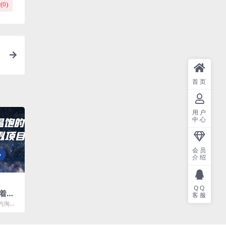
(
0
)
首页
用户
中心
会员
介绍
QQ
着温
客服
的淘宝
的淘宝
屑一
...