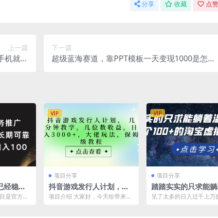
分享
收藏
点赞
上一篇
下一篇
手机就可
超级蓝海赛道，靠PPT模板一天变现1000是怎么
+素材）
做到的（教程+99999份PPT模板）
VIP
VIP
项目分享
项目分享
已经稳定2
抖音游戏发行人计划，大
踏踏实实的只求能躺
100+
佬玩法，保姆级教程， 几
饱的每天赚个100 
项目是官方已
项目介绍 大家好，今天给带来的
见了太多的日入过千上万
分钟教学，几位数收益，
虚拟项目，适合新手
冷门的游戏
项目是“抖音游戏发行人计划， 几
虚拟项目宣传，迈克尔不
...
分钟教学，几位数收...
顾，就不能有个日入过百的教
日入3000+