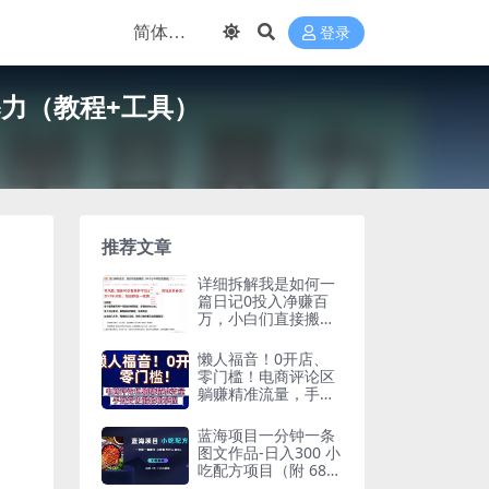
登录
暴力（教程+工具）
推荐文章
详细拆解我是如何一
篇日记0投入净赚百
万，小白们直接搬运
后也都净赚10万
懒人福音！0开店、
零门槛！电商评论区
躺赚精准流量，手残
党也能轻松拿捏
蓝海项目一分钟一条
图文作品-日入300 小
吃配方项目（附 684
G小吃配方）