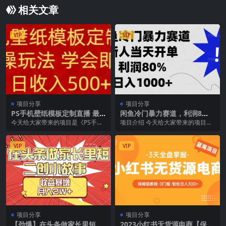
相关文章
VIP
VIP
项目分享
项目分享
PS手机壁纸模板定制直播 最
闲鱼冷门暴力赛道，利润8
新实操玩法 学会即可上手 日
0%，日入1000+新人当天开
今天给大家带来的项目是《PS手机
项目介绍 今天给大家带来的项目是
收入500+
单，
壁纸模板定制直播最新实操玩法 学
《闲鱼冷门暴力赛道，新人当天开
会即可上手 日收...
单，利润80%，日...
VIP
VIP
项目分享
项目分享
【劲爆】在头条做家长里短二
2023小红书无货源电商【保姆