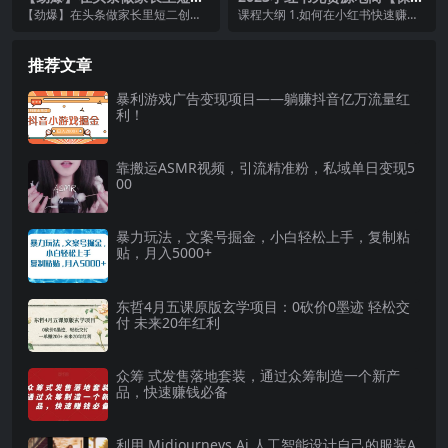
创小故事，收益暴增，月入2
级教程从0到日入300】爆单3
【劲爆】在头条做家长里短二创小
课程大纲 1.如何在小红书快速赚到
W+
W
故事，收益暴增，月入2W+可多账
第一桶金 2.10分钟快速开通小红书
号矩阵操作哦 项目...
店铺 3....
推荐文章
暴利游戏广告变现项目——躺赚抖音亿万流量红
利！
靠搬运ASMR视频，引流精准粉，私域单日变现5
00
暴力玩法，文案号掘金，小白轻松上手，复制粘
贴，月入5000+
东哲4月五课原版玄学项目：0砍价0墨迹 轻松交
付 未来20年红利
众筹 式发售落地套装，通过众筹制造一个新产
品，快速赚钱必备
利用 Midjourneys Ai 人工智能设计自己的服装A