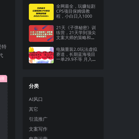
全网最全，玩赚短剧
CPS项目保姆级教
程，小白日入1000
21天《子弹秘密》训
练营，21天学到顶尖
文案大师的策略和技
巧
是特
电脑重装2.0玩法虚拟
赛道，长期蓝海项目
代
一单29.9不等 月入过
万 小白可操作
内容
分类
AI风口
其它
引流推广
文案写作
电商运营