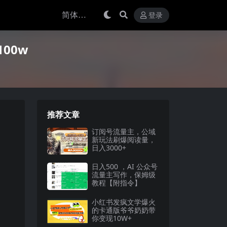
登录
00w
推荐文章
订阅号流量主，公域
新玩法刷爆阅读量，
日入3000+
日入500 ，AI 公众号
流量主写作，保姆级
教程【附指令】
小红书发疯文学爆火
的卡通版爷爷奶奶带
你变现10W+