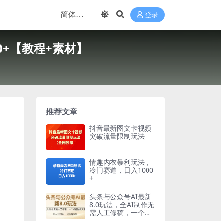
登录
+【教程+素材】
推荐文章
抖音最新图文卡视频
突破流量限制玩法
情趣内衣暴利玩法，
冷门赛道，日入1000
+
头条与公众号AI最新
8.0玩法，全AI制作无
需人工修稿，一个标
题生成文章，日入30