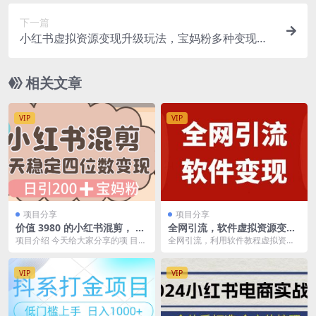
下一篇
小红书虚拟资源变现升级玩法，宝妈粉多种变现方
式，日入500+
相关文章
VIP
VIP
项目分享
项目分享
价值 3980 的小红书混剪， 虚
全网引流，软件虚拟资源变现
拟变现，日引 200+宝妈创业
项目，日入1000＋
项目介绍 今天给大家分享的项 目是
全网引流，利用软件教程虚拟资源
粉，每天稳定四位数变现
《价值 3980 的小红书混剪， 虚拟
变现项目 课程目录 1、大型软件下
变现 ＋...
载和文件图片处理...
VIP
VIP