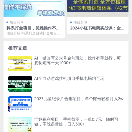
项目分享
项目分享
抖系打金项目，优雅操作不踩
2024小红书电商实战课：全体
坑，稳定收益日入1000 单机
系打造 全方位梳理 小红书电
项目介绍 抖系列全自动打金项目，
稳定100+
商逻辑体系 (42节)
每天轻松日入1000+ 项目长期稳
定，全自动无需...
推荐文章
AI一键改写公众号金句玩法，操作有手就行，可
复制矩阵一天1000+
AI全自动游戏挂机项目手机电脑均可玩
2023儿童纪录片合集项目，单个账号轻松月入2w
宝妈福利项目，手机截图，一单0.7元，随时可
做，不耽误带娃，日入500+