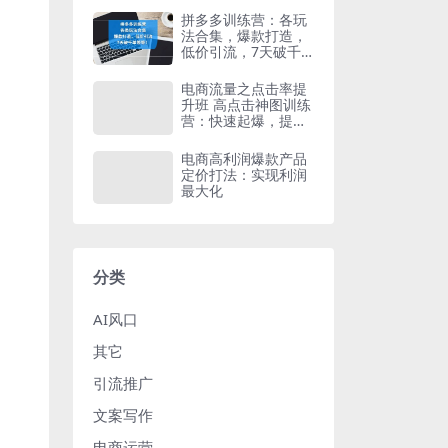
拼多多训练营：各玩
法合集，爆款打造，
低价引流，7天破千
单等等
电商流量之点击率提
升班 高点击神图训练
营：快速起爆，提升
销售
电商高利润爆款产品
定价打法：实现利润
最大化
分类
AI风口
其它
引流推广
文案写作
电商运营