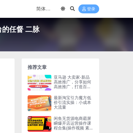
登录
的任督 二脉
推荐文章
亚马逊 大卖家-新品
高效推广，分享如何
高效推广，打造百万
美金爆款单品
最新淘宝引力魔方低
价引流实操：小成本
大流量
闲鱼无货源电商霸屏
瞬爆开店运营操作课
程合集(操作视频 素
材)