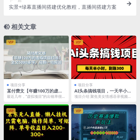
实景+绿幕直播间搭建优化教程，直播间搭建方案
相关文章
VIP
VIP
项目分享
项目分享
某付费文【年赚100万的虚拟
AI头条搞钱项目，一天半小
项目打法】全文5000多字，没
时，到账300+
最近几年，“虚拟项目”的出镜率很
项目介绍 聚焦美女情感语录视频领
有一句废话
高，也是最受欢迎的玩法之一。 比
域，会发现抖音等热门平台上相关
如抖音xx虚拟项...
创作者极少，且创作...
VIP
VIP