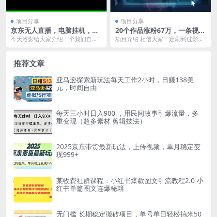
项目分享
项目分享
京东无人直播，电脑挂机，操
20个作品涨粉67万，一条视频
作简单，懒人专属，可矩阵操
赚了9000+，历史赛道爆款新
今天洛影给大家介绍一个我们自营
项目介绍 相信大家一定刷到过影视
作 单号日入200-300
玩法
的项目——京东无人直播项目。 提
剧人物第一人称独白的视频，爆了
起来无人直播，很多...
很多作品，今天的这...
推荐文章
亚马逊探索新玩法每天工作2小时，日赚138美
元，时间自由
每天三小时日入900 ，用民间故事引爆流量，多
重变现（超多素材 剪辑技法）
2025京东带货最新玩法，上传视频，单月稳定变
现999+
某收费社群课程：小红书爆款图文引流教程2.0 小
红书单篇图文连爆秘籍
无门槛 长期稳定搬砖项目，单号单日轻松搞米50