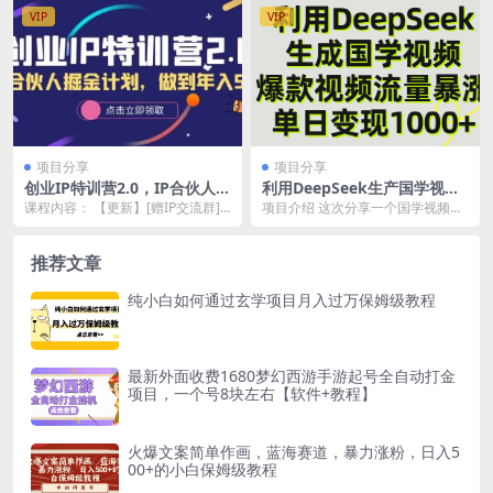
VIP
VIP
项目分享
项目分享
创业IP特训营2.0，IP合伙人掘
利用DeepSeek生产国学视
金计划，做到年入50W
频，单日变现1000+
课程内容： 【更新】[赠IP交流群]
项目介绍 这次分享一个国学视频的
1、创业IP的年收入和变现模式，如
快速制作方式,之前也有分享过这类
何做到年...
视频的制作方式,...
推荐文章
纯小白如何通过玄学项目月入过万保姆级教程
最新外面收费1680梦幻西游手游起号全自动打金
项目，一个号8块左右【软件+教程】
火爆文案简单作画，蓝海赛道，暴力涨粉，日入5
00+的小白保姆级教程