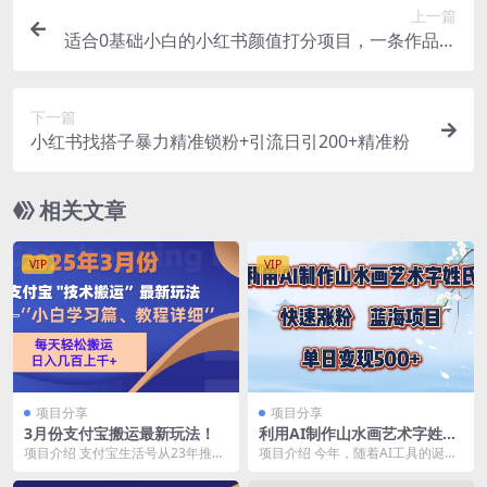
上一篇
适合0基础小白的小红书颜值打分项目，一条作品收
入1000+
下一篇
小红书找搭子暴力精准锁粉+引流日引200+精准粉
相关文章
VIP
VIP
项目分享
项目分享
3月份支付宝搬运最新玩法！
利用AI制作山水画艺术字姓氏
快速涨粉，蓝海项目，单日变
项目介绍 支付宝生活号从23年推出
项目介绍 今年，随着AI工具的诞
现500+
分成计划到现在，这期间我们一直
生，【AI艺术字姓氏头像】的项目
都有不断测试更新...
也迅速兴起，这个...