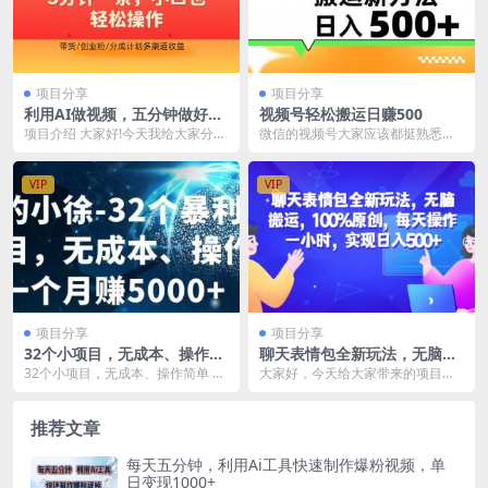
项目分享
项目分享
利用AI做视频，五分钟做好一
视频号轻松搬运日赚500
条，操作简单，新手小白也没
项目介绍 大家好!今天我给大家分享
微信的视频号大家应该都挺熟悉
问题，带货创业粉分成计划多
一个比较冷门的一个赛道，通过AI
的，这是腾讯在短视频领域推出的
渠道收益，2024实现逆风翻盘
工具制作创富思...
一个重要平台， 目前视...
VIP
VIP
项目分享
项目分享
32个小项目，无成本、操作简
聊天表情包全新玩法，无脑搬
单
运，100%原创，每天操作一
32个小项目，无成本、操作简单 感
大家好，今天给大家带来的项目是
小时，实现日入500
兴趣的可以下载学习
《聊天表情包全新玩法，无脑搬
运，100%原创，每天...
推荐文章
每天五分钟，利用Ai工具快速制作爆粉视频，单
日变现1000+