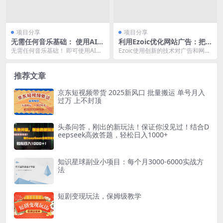
项目分享
项目分享
无需任何音乐基础： 使用AI软
利用Ezoic优化网站广告：把
件制作Lofi Hip Hop Chill M
自己的Adsense广告收入提升
无需任何音乐基础！ 即可使用AI软
Ezoic使用创新的技术对广告和网站
usic 月赚1000美元
80%到200%
件制作Lofi Hip Hop Chill M...
进行优化，并为广告发布者带来更
多的收入。Ez...
推荐文章
京东短视频带货 2025新风口 批量搬运 单号月入
过万 上不封顶
头条问答，刚出的新玩法！保证你没见过！结合D
eepseek高效答题，轻松日入1000+
知识星球副业小项目：每个月3000-6000实战方
法
短剧变现玩法，保姆级教学