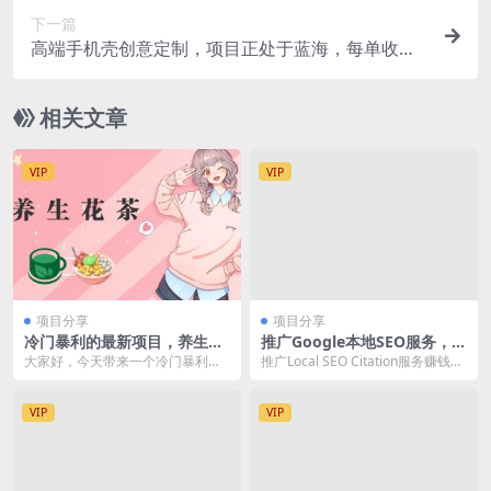
下一篇
高端手机壳创意定制，项目正处于蓝海，每单收益3
0+，可以上矩阵操作
相关文章
VIP
VIP
项目分享
项目分享
冷门暴利的最新项目，养生花
推广Google本地SEO服务，每
茶！八九月正是红利期，月入
单15美元，日赚150美元，只
大家好，今天带来一个冷门暴利的
推广Local SEO Citation服务赚钱，
10w不是梦【揭秘】
需发电子邮件
玩法，小红书养生花茶项目。这个
操作简单，只需发送电子邮件 &...
项目是我们通过发布爆...
VIP
VIP