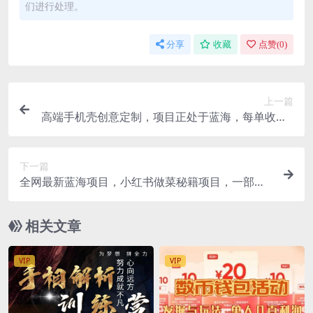
们进行处理。
分享
收藏
点赞(
0
)
上一篇
高端手机壳创意定制，项目正处于蓝海，每单收益3
0+，可以上矩阵操作
下一篇
全网最新蓝海项目，小红书做菜秘籍项目，一部手
机就可操作，轻松日入300+
相关文章
VIP
VIP