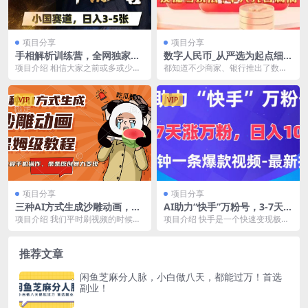
项目分享
项目分享
手相解析训练营，全网独家项
数字人民币_从严选为起点细讲
目，小国赛道，轻松日入3-5
个人怎么领红包（单人利润几
项目介绍 相信大家之前或多或少都
都知道不少商家、银行推出了数字
张
百 ）
了解过国学！！想必大多数的互联
人民币福利，
网创业者都知道“国...
VIP
VIP
项目分享
项目分享
三种AI方式生成沙雕动画，保
AI助力“快手”万粉号，3-7天涨
姆级教程，全程手机操作，条
万粉，轻松变现，日入1000
项目介绍 我们平时刷视频的时候，
项目介绍 快手是一个快速变现极其
条原创暴力变现
+，2分钟一条爆款视频，最新
肯定见过一些熊猫头角色之类的比
简单的一个平台，所以很多创业
技术
较搞笑沙雕的视频。...
者，选择快手平台，，...
推荐文章
闲鱼芝麻分人脉，小白做八天，都能过万！首选
副业！