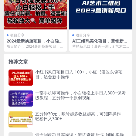
项目分享
项目分享
2024最新换脸项目，小白轻松
AI二维码美化项目，营销新风
上手，单号单月变现3W＋，
口，亲测一天1000＋，小白可
项目简介： 2024最新换脸项目，小
营销新风口！最近一周，ai艺术二
可批量矩阵操作放大
做
白轻松上手，单号单月变现3W＋，
维码彻底火了起来 相比于传统的二
无需剪辑，拍...
维码，AI艺术二...
推荐文章
小红书风口项目日入 100+，小红书漫改头像项
目，适合新手操作
一部手机即可操作，小白轻松上手日入300+保姆
级教程，五分钟一个原创视频
五分钟30元，账号越多收益越高，可矩阵操作，
轻松日入300+
烟盒回收项目实操课：避坑避弯 玩法 利润 实操