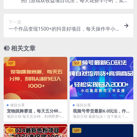
热门游戏双收益项目玩法，每天花费半小时，实操
一天500多（教程+素材）
下一篇
一个作品变现1500+的抖音好项目，每天操作半小
时，日入300+
相关文章
VIP
VIP
项目分享
项目分享
宠物跳舞赛道，每天五分钟，
视频号带货最新6.0玩法，作品
利用AI制作日入1000+
制作简单，当天起号，复制粘
项目介绍 每天五分钟，利用即梦+A
项目介绍 最新玩法！当下最火！简
贴，脚本辅助，轻松矩阵日入
i工具快速制作萌宠爆粉视频，狂撸
单零成本！纯自然流，0粉丝一样开
2000+
视频号分成收益...
橱窗带货，复制粘...
VIP
VIP