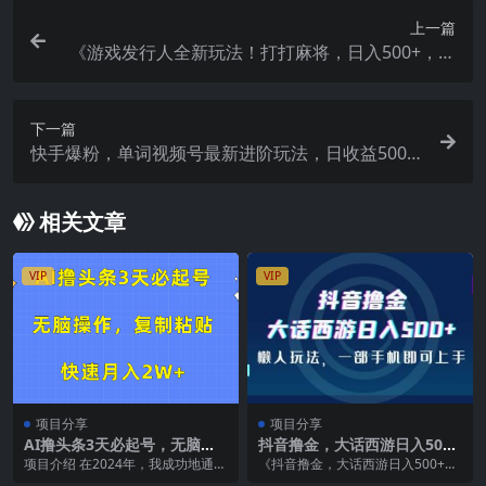
上一篇
《游戏发行人全新玩法！打打麻将，日入500+，保
姆级教学》
下一篇
快手爆粉，单词视频号最新进阶玩法，日收益500+
（教程+素材）
相关文章
VIP
VIP
项目分享
项目分享
AI撸头条3天必起号，无脑操
抖音撸金，大话西游日入500
作3分钟1条，复制粘贴保守月
+，懒人玩法，一部手机即可
项目介绍 在2024年，我成功地通过
《抖音撸金，大话西游日入500+，
入2W+
上手
AI实现了100万以上的净利润。在
懒人玩法，一部手机即可上手》这