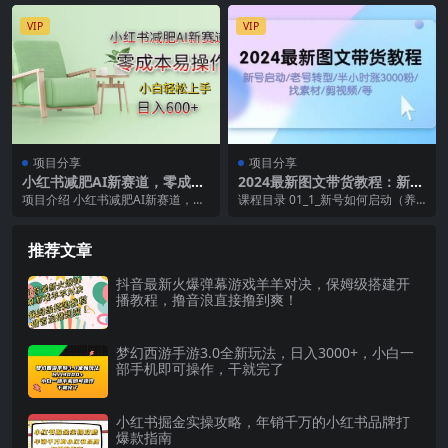
当前整体经...
个玩法无需花时间...
VIP
VIP
项目分享
项目分享
小红书减肥AI新赛道，零成本
2024最新图文带货教程：新号
易操作，小白轻松上手，日入
启动/老号转型/半小时涨3000
项目介绍 小红书减肥AI新赛道，零
课程目录 01_1_新号如何启动（养
600+
粉/找素材/剪辑
成本易操作，小白轻松上手，日入6
号）.mp4 02_2_老号如何转型.mp
00+ 课程目...
4...
推荐文章
抖音最新火爆弹幕游戏羊羊对决，保姆级搭建开
播教程，撸音浪直接撸到爽！
梦幻西游手游3.0全新玩法，日入3000+，小白一
部手机即可操作，干就完了
小红书掘金实操攻略，年销千万的小红书品牌打
爆款指南