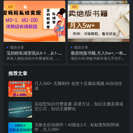
和高收益...
的道理，你懂了这个...
VIP
VIP
项目分享
项目分享
宝妈粉私域变现从0-1，从1-1
靠卖绝版书籍,月入5w+,一单1
00，保姆级实操教程，长久稳
99，一天平均20单以上，最高
所有人都告诉你今年要做私域，但
项目介绍 绝版书籍市场几乎找不
定的变现之法
收益日入4500+
是私域也有很多种类型，哪种类型
到，刚好你这里有，并且有很大的
比较好做，哪种类型一...
溢价空间。各大平台上...
推荐文章
日入300+ 无脑制作 创意十足爆款视频 AI自动生
成
实战型知识付费直播-卖课方法，知识主播卖课成
交公式，知识主播孵化
无敌全自动插件！AI掘金2.0，粘贴复制矩阵操
作，月入3W+