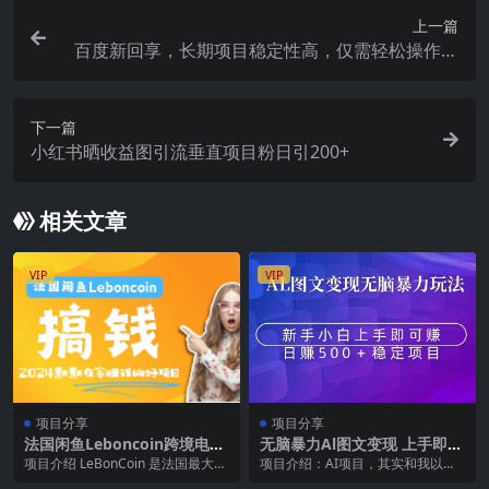
上一篇
百度新回享，长期项目稳定性高，仅需轻松操作，
即可日入300+
下一篇
小红书晒收益图引流垂直项目粉日引200+
相关文章
VIP
VIP
项目分享
项目分享
法国闲鱼Leboncoin跨境电商
无脑暴力Al图文变现 上手即赚
教程：环境邮箱电话解决产品
日赚500＋
项目介绍 LeBonCoin 是法国最大的
项目介绍：AI项目，其实和我以前
上传及流量，悄悄赚钱
二手交易平台之一，因其操作简单
分享过的任何一个项目，都是一样