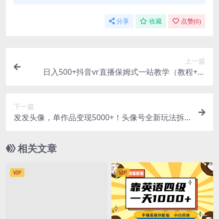
分享
收藏
点赞(
0
)
上一篇
日入500+抖音vr直播保姆式一站教学（教程+资
料）
下一篇
发发头像，单作品变现5000+！头像号全新玩法拆
解，0成本的空手套白狼项目
相关文章
VIP
VIP