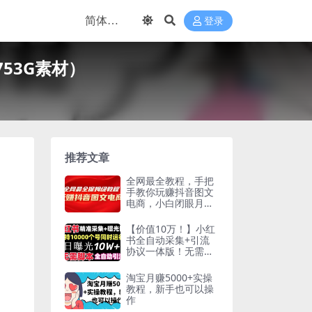
登录
53G素材）
推荐文章
全网最全教程，手把
手教你玩赚抖音图文
电商，小白闭眼月入
10000+
【价值10万！】小红
书全自动采集+引流
协议一体版！无需手
机，支持10000
淘宝月赚5000+实操
教程，新手也可以操
作