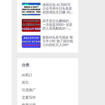
借助豆包 AI 同时写
公众号和今日头条原
创情感短文日赚 300
+ 的实操之路，可矩
形操作
高手是怎么赚钱的，
一天收益3000+ 这是
穷人逆风翻盘的一个
项目，非常稳…
最新AI头条号掘金 每
天半小时 做了就出钱
小白轻松月入2W+
分类
AI风口
其它
引流推广
文案写作
电商运营