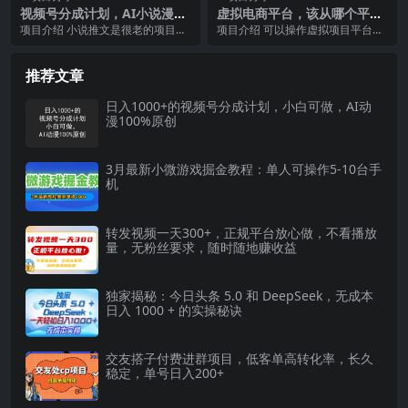
视频号分成计划，AI小说漫
虚拟电商平台，该从哪个平台
画，AI一键生成，无需剪辑，
入手(淘宝、拼多多、小红书)
项目介绍 小说推文是很老的项目，
项目介绍 可以操作虚拟项目平台很
小白日入1000+
全攻略日入1000
听小说已经成为一种习惯，也在以
多，每个平台都有自己的优势点，
各种形式展现，目前...
并且操作玩法也不一...
推荐文章
日入1000+的视频号分成计划，小白可做，AI动
漫100%原创
3月最新小微游戏掘金教程：单人可操作5-10台手
机
转发视频一天300+，正规平台放心做，不看播放
量，无粉丝要求，随时随地赚收益
独家揭秘：今日头条 5.0 和 DeepSeek，无成本
日入 1000 + 的实操秘诀
交友搭子付费进群项目，低客单高转化率，长久
稳定，单号日入200+