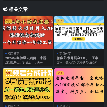
相关文章
VIP
VIP
项目分享
项目分享
2024年寒假爆火项目，小游戏
抽象艺术号掘金3.0，一天半小
直播月入20w+，学会了之后
时 ，蓝海项目， 互联网小白
游戏板块三大板块之一，快手千万
艺术，是人们对美好的向往的体
你将翻身
轻松上手，轻松…
主播一年签约费达到几个亿，比如
现，我们无时无刻都在寻求美好，
骚白，张大仙，小主播...
去寻求心灵的慰藉，因为...
VIP
VIP
项目分享
项目分享