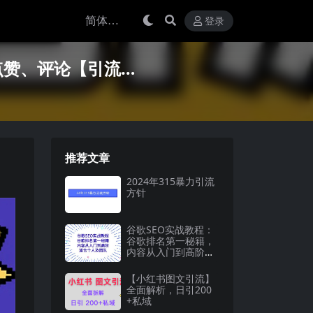
登录
点赞、评论【引流…
推荐文章
2024年315暴力引流
方针
谷歌SEO实战教程：
谷歌排名第一秘籍，
内容从入门到高阶，
适合个人及团队
【小红书图文引流】
全面解析，日引200
+私域