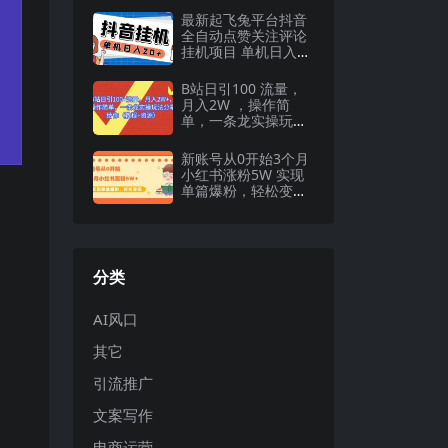
最新起飞兔平台抖音
全自动点赞关注评论
挂机项目 单机日入20
-50 脚本 教程
B站日引100 流量，
月入2W ，操作简
单，一条龙实操玩法
分享给你（教程 资
源）
新账号从0开始3个月
小红书涨粉5W 实现
单篇爆粉，轻松变现
（干货）
分类
AI风口
其它
引流推广
文案写作
电商运营