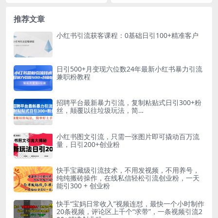
高，保姆级教程
小红书图文引流项目 小红书对引流
是在什么时候吗？在2024年的今
行为比较宽松 有着...
天，QQ的月活跃...
推荐文章
小红书引流获客课程：0基础日引100+精准客户
日引500+月变现六位数24年最新小红书暴力引流
兼职粉教程
招聘平台最新暴力引流，复制粘贴式日引300+粉
丝，颠覆以往垃圾玩法，简…
小红书图文引流，只需一张图片即可撬动百万流
量，日引200+创业粉
快手宝藏级引流技术，不用发视频，不用养号，
纯纯搬砖操作，在线私信轻松引流创业粉，一天
能引300 + 创业粉
快手“宝妈日常收入”视频连怼，最快一个小时制作
20条视频，评论区上千个“求带”，一条视频引流2