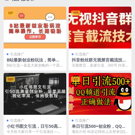
VIP
VIP
引流推广
引流推广
B站最新创业粉玩法，简单操
抖音粉丝群无视禁言截流技
作，长期吸粉
术，抖音黑科技，直接引流，
B站引流一直是大家忽略的一个渠道
无视禁言，直接引流，0封号 抖音
0封号（教程 软件）
因为流量来的比较慢 但是是一个长
粉丝群无视禁言截流，全网粉丝群
期出粉的一种方...
都 是你的资源随意...
VIP
VIP
引流推广
引流推广
小红书图文引流，日引50高质
单日引流500+创业粉，QQ频
量创业粉，简单无脑，转化率
道引流正确做法
今天给大家分享一个引流项目——
项目介绍 你还记得你上次登录QQ