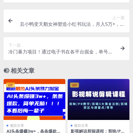
上一篇
丑小鸭变天鹅女神塑造小红书玩法，月入5万+，简
单易懂，按流程操作
下一篇
冷门暴力项目！通过电子书在各平台掘金，单号收
益200+可批量操作（附软件）
相关文章
VIP
VIP
项目分享
项目分享
AI头条爆赚3w+，条条爆款，
影视解说剪辑课程：剪映/PR