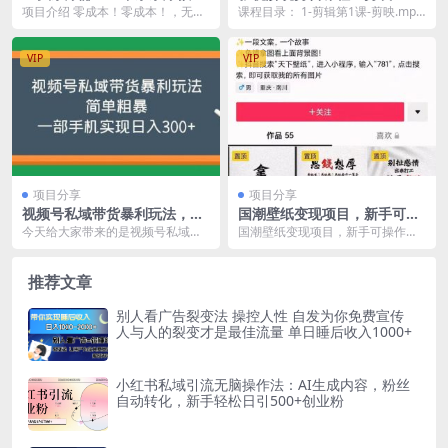
简单无脑！！！不看后悔一辈
教学/剪辑5大黄金法侧/剪辑禁
项目介绍 零成本！零成本！，无需
课程目录： 1-剪辑第1课-剪映.mp4
子
区与爆雷点/等等
粉丝，不用剪辑，软件，文案库免
2-剪辑第2课-pr教学.mp4 3-...
费，每天只需操作几...
VIP
VIP
项目分享
项目分享
视频号私域带货暴利玩法，简
国潮壁纸变现项目，新手可操
单粗暴
作日赚200+【素材+软件+教
今天给大家带来的是视频号私域带
国潮壁纸变现项目，新手可操作日
程】
货车载u盘暴力玩法，这个跟以往的
赚200+【素材+软件+教程】 很多
玩法不同，咱们不在...
人都说成年人的...
推荐文章
别人看广告裂变法 操控人性 自发为你免费宣传
人与人的裂变才是最佳流量 单日睡后收入1000+
小红书私域引流无脑操作法：AI生成内容，粉丝
自动转化，新手轻松日引500+创业粉