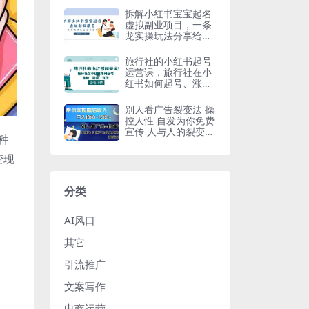
拆解小红书宝宝起名
虚拟副业项目，一条
龙实操玩法分享给你
（教程 软件）
旅行社的小红书起号
运营课，旅行社在小
红书如何起号、涨
粉、引流、变现
别人看广告裂变法 操
控人性 自发为你免费
宣传 人与人的裂变才
种
是最佳流量 单日睡后
收入1000+
变现
分类
AI风口
其它
引流推广
文案写作
电商运营