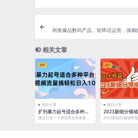
闲鱼爆品数码产品，矩阵话运营，保姆
程，日入
相关文章
VIP
VIP
项目分享
项目分享
扩列暴力起号适合多种平
2023新细分领
台操作原创视频流量搞轻
划：单号单日10
通过打造一个黑丝美女的形象，
2023新细分领域带
松日入1000+
难，每人可操作3
可以有效地吸引大量的男性粉
说，就是一句话： 
丝， 这种营销策略通常被称...
去做【卖货】这门...