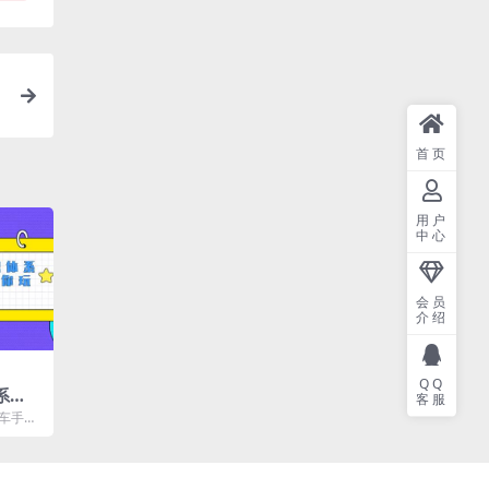
首页
用户
中心
会员
介绍
QQ
系
客服
玩转
余车手本
）
洗礼；