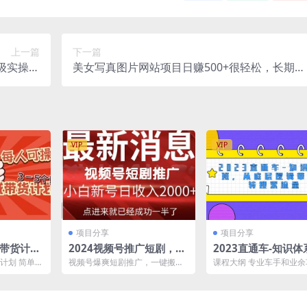
上一篇
下一篇
级实操教
美女写真图片网站项目日赚500+很轻松，长期正
1000+
规小白可操作 (搭建教程+源码)
VIP
VIP
项目分享
项目分享
域带货计
2024视频号推广短剧，福
2023直通车-知识体
00 收益不
利周来临，即将开始短剧
班，从底层逻辑带你
货计划 简单来
视频号爆爽短剧推广，一键搬
课程大纲 专业车手和业
-5个账号
时代
搜索流量（18节课
我会带一批人
运，傻瓜式操作，手把手包会，
质区别 1、开车前的思维
日入2000+ 首先呢我问...
2、车手必犯三种错...