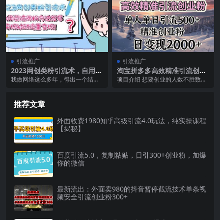
引流推广
引流推广
2023网创类粉引流术，自用引
淘宝拼多多高效精准引流创业
流涨粉方法发布，实现被动流
粉，单人单日引流500＋创业
我做网络这么多年，得出一个结
项目介绍 想要创业的人数不胜数，
量变现
粉，日变现2000＋
论，通过网络赚钱最快的方式就是
大多数人没有合适渠道加入，只能
流量变现，我做流量有我...
通过淘宝、拼多多网...
推荐文章
外面收费1980知乎高级引流4.0玩法，纯实操课程
【揭秘】
百度引流5.0，复制粘贴，日引300+创业粉，加爆
你的微信
最新流出：外面卖980的抖音暂停截流技术单条视
频安全引流创业粉300+