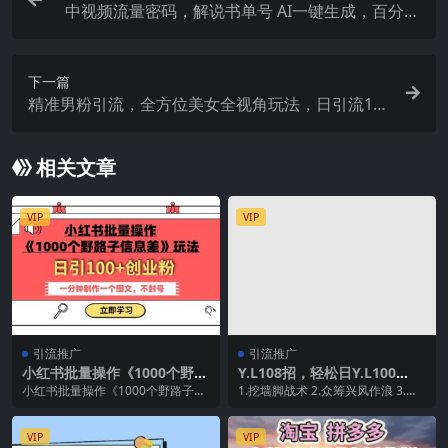
中视频流量密码，解说书单号 AI一键生成，百分百
过原创，单日收益300+
下一篇
精准男粉引流，全方位美女全视角玩法，日引流10
0+，月入1w
相关文章
VIP
VIP
引流推广
引流推广
小红书批量操作《1000个野路
Y.L108招，轻松日Y.L100
子信息差》玩法 日引100 创业
人，让天下没有难搞的流量
小红书批量操作《1000个野路子信
1.挖墙脚战术 2.众筹兴风作浪 3.公
粉 一分钟一个图文
息差》玩法，一分钟制作一个图
众号截流 4.微博投广告 5.知乎装羊
文，不封号，日引1...
玩...
VIP
VIP