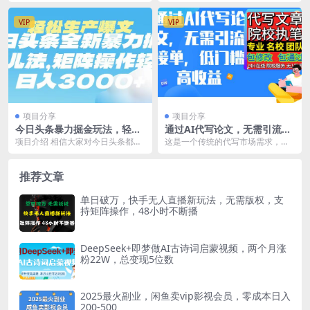
平台赚m模式分析. 发布笔记的标题
频号动漫玩法，新人也能上手，操
及如何发布 ...
作很方便，别人卖这个...
VIP
VIP
项目分享
项目分享
今日头条暴力掘金玩法，轻松
通过AI代写论文，无需引流接
生产爆文，可矩阵操作，日入
单，低门槛高收益
项目介绍 相信大家对今日头条都有
这是一个传统的代写市场需求，现
3000➕
所了解。接下来我给大家带来的是2
在我们使用AI来进行提效和降低门
025年最新玩法...
槛，适合目前还没有...
推荐文章
单日破万，快手无人直播新玩法，无需版权，支
持矩阵操作，48小时不断播
DeepSeek+即梦做AI古诗词启蒙视频，两个月涨
粉22W，总变现5位数
2025最火副业，闲鱼卖vip影视会员，零成本日入
200-500