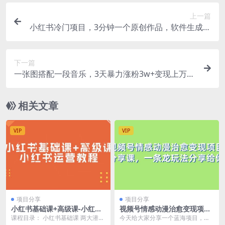
上一篇
小红书冷门项目，3分钟一个原创作品，软件生成文
字动画视频，轻松日入500+
下一篇
一张图搭配一段音乐，3天暴力涨粉3w+变现上万，
无脑上手
相关文章
VIP
VIP
项目分享
项目分享
小红书基础课+高级课-小红书
视频号情感动漫治愈变现项目
运营教程（53节视频课）
分享课，一条龙玩法分享给你
课程目录： 小红书基础课 两大潜力
今天给大家分享一个蓝海项目，视
（教程 素材）