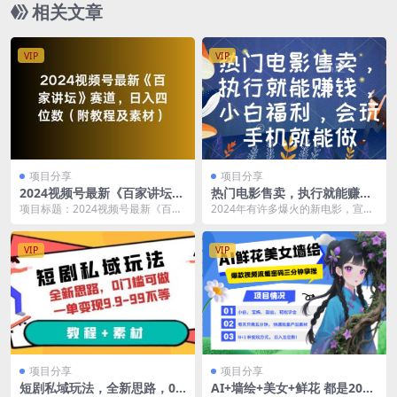
相关文章
VIP
VIP
项目分享
项目分享
2024视频号最新《百家讲坛》
热门电影售卖，执行就能赚
赛道，日入四位数（附教程及
钱，小白福利，会玩手机就能
项目标题：2024视频号最新《百家
2024年有许多爆火的新电影，宣传
素材）
做
讲坛》赛道，日入四位数（附教程
做的非常好，几乎是人人都知道，
及素材） 项目介...
特别是贾玲暴瘦1...
VIP
VIP
项目分享
项目分享
短剧私域玩法，全新思路，0
AI+墙绘+美女+鲜花 都是2025