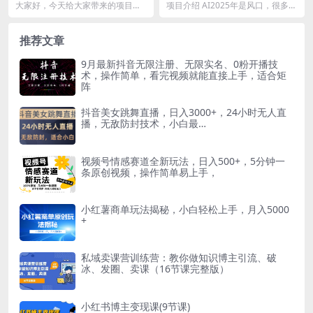
门槛可做，一单变现9.9-99不
最火流量密码 爆款引流视频教
大家好，今天给大家带来的项目是
项目介绍 AI2025年是风口，很多人
等（教程 素材）
程来了小白三分钟学会 N种变
《外面收费1680的短剧私域玩法，
都想借助AI，让做项目更轻松更简
现渠道 月入五位数 管道收益
全新思路，0门槛...
单，但是会...
推荐文章
9月最新抖音无限注册、无限实名、0粉开播技
术，操作简单，看完视频就能直接上手，适合矩
阵
抖音美女跳舞直播，日入3000+，24小时无人直
播，无敌防封技术，小白最…
视频号情感赛道全新玩法，日入500+，5分钟一
条原创视频，操作简单易上手，
小红薯商单玩法揭秘，小白轻松上手，月入5000
+
私域卖课营训练营：教你做知识博主引流、破
冰、发圈、卖课（16节课完整版）
小红书博主变现课(9节课)