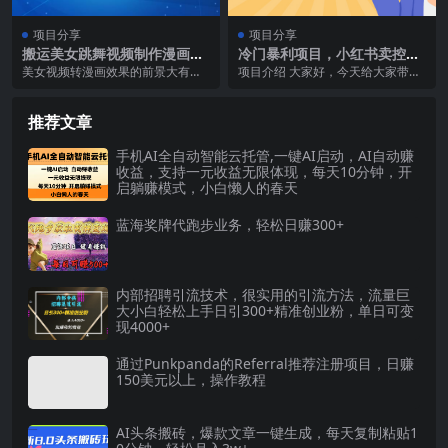
项目分享
项目分享
搬运美女跳舞视频制作漫画效
冷门暴利项目，小红书卖控笔
果，条条爆款，月入1W+
训练纸，一部手机即可操作轻
美女视频转漫画效果的前景大有可
项目介绍 大家好，今天给大家带来
松日入1000+
为。现代人喜欢追求新奇有趣的视
的项目是《冷门暴利项目，小红书
觉体验，而技术也在不...
卖控笔训练纸，一部...
推荐文章
手机AI全自动智能云托管,一键AI启动，AI自动赚
收益，支持一元收益无限体现，每天10分钟，开
启躺赚模式，小白懒人的春天
蓝海奖牌代跑步业务，轻松日赚300+
内部招聘引流技术，很实用的引流方法，流量巨
大小白轻松上手日引300+精准创业粉，单日可变
现4000+
通过Punkpanda的Referral推荐注册项目，日赚
150美元以上，操作教程
AI头条搬砖，爆款文章一键生成，每天复制粘贴1