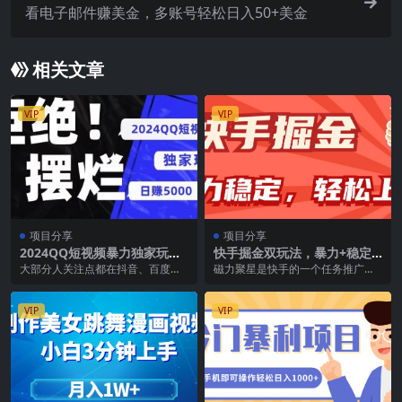
看电子邮件赚美金，多账号轻松日入50+美金
相关文章
VIP
VIP
项目分享
项目分享
2024QQ短视频暴力独家玩法
快手掘金双玩法，暴力+稳定
利用一个小众软件，无脑搬
持续收益，小白也能日入1000
大部分人关注点都在抖音、百度、
磁力聚星是快手的一个任务推广平
运，无需剪辑日赚…
+
视频号这些地方，忽略了QQ这个流
台 早在2017年就已经上线了 到现
量巨大的平台，QQ...
在已经是成为快...
VIP
VIP