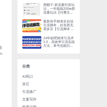
黑帽子-群流量抖音玩
法，一年能搞200w群
流量玩法【付费文
章】
最新块手精准全自动
引流脚本，好东西无
需多言【引流脚本 使
用教程】
24年贴吧精准引流术
5.0，高效率引流实战
方法，单号也能日引
非
300+创业粉
户
分类
AI风口
其它
引流推广
文案写作
电商运营