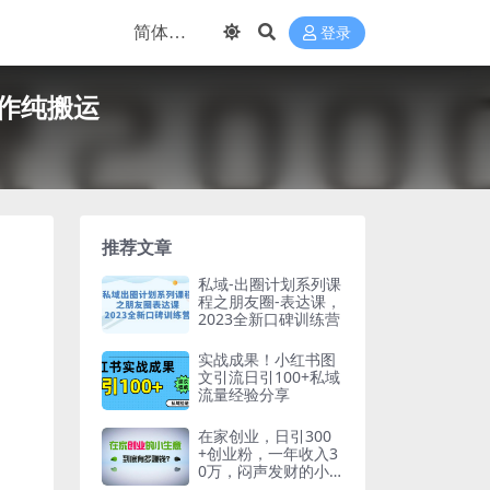
登录
写作纯搬运
推荐文章
私域-出圈计划系列课
程之朋友圈-表达课，
2023全新口碑训练营
实战成果！小红书图
文引流日引100+私域
流量经验分享
在家创业，日引300
+创业粉，一年收入3
0万，闷声发财的小
生意，比打工强