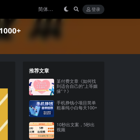
登录
000+
推荐文章
某付费文章《如何找
到适合自己的“上等姻
缘”？》
手机挣钱小项目简单
粗暴纯小白每天100+
10秒出文案，5秒出
视频