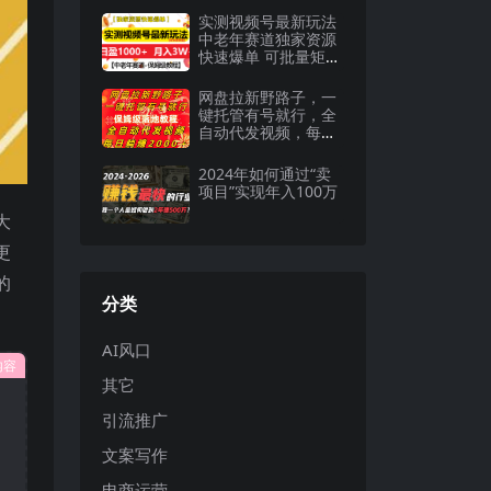
实测视频号最新玩法
中老年赛道独家资源
快速爆单 可批量矩阵
日盈1000+ 月入3W+
附保姆级教程
网盘拉新野路子，一
键托管有号就行，全
自动代发视频，每日
躺赚2000＋，保姆级
落地教程
2024年如何通过“卖
项目”实现年入100万
大
更
的
分类
AI风口
内容
其它
引流推广
文案写作
电商运营