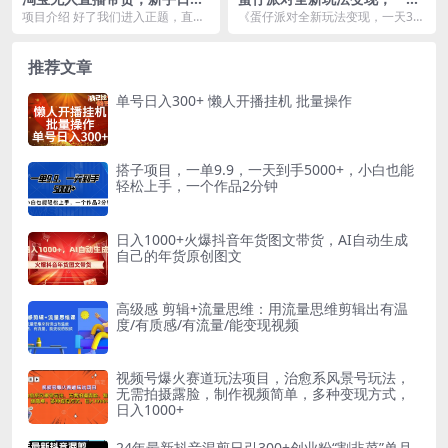
三位数，稳定开播不违规，越
3500，超级偏门玩法，一部手
项目介绍 好了我们进入正题，直播
《蛋仔派对全新玩法变现，一天35
久收益越高
机即可操作
带货最近几年确实很火，很多小伙
00，超级偏门玩法，一部手机即可
伴可能对于直播带货...
操作，小白也可以...
推荐文章
单号日入300+ 懒人开播挂机 批量操作
搭子项目，一单9.9，一天到手5000+，小白也能
轻松上手，一个作品2分钟
日入1000+火爆抖音年货图文带货，AI自动生成
自己的年货原创图文
高级感 剪辑+流量思维：用流量思维剪辑出有温
度/有质感/有流量/能变现视频
视频号爆火赛道玩法项目，治愈系风景号玩法，
无需拍摄露脸，制作视频简单，多种变现方式，
日入1000+
24年最新抖音混剪日引300+创业粉“割韭菜”单月