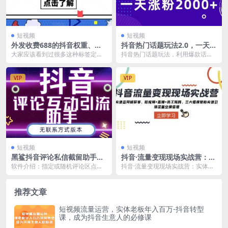
短视频
短视频
外发收费688的抖音权重、限
抖音热门话题玩法2.0，一天涨
流、标签查询系统，直播礼物
粉2000+（附软件+素材）
大家应该看到过很多这种标签定位
抖音热门话题玩法，利用爆款话
收割机【软件+教程】
申请和查作品限流的直播间吧 没
题，制作视频涨粉变现！ 配音软件
错，就是这款软件 知...
（文件夹） 杂烩表情...
VIP
VIP
短视频
短视频
黑鲨抖音评论私信截留助手！
抖音·流量变现现场实战营：实
永久软件 详细视频教程
体店同城获客，短视频+直播
软件介绍：指定或随机评论区点赞/
抖音·流量变现现场实战营：实体店
+员工矩阵，三大维度帮助实
关注/私信，解放双手，可涨
同城获客，短视频+直播+员工矩
体引爆流量业绩倍增
粉！！！ 支持设备：安...
阵，三大维度帮助实...
推荐文章
短视频流量运营，实体老板年入百万-抖音转型
课，成为抖音生意人的必修课