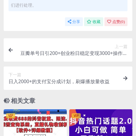
们进行处理。
分享
收藏
点赞(
0
)
上一篇
豆瓣单号日引200+创业粉日稳定变现3000+操作简
单可矩阵复制！
下一篇
日入2000+的支付宝分成计划，刷爆播放量收益
相关文章
VIP
VIP