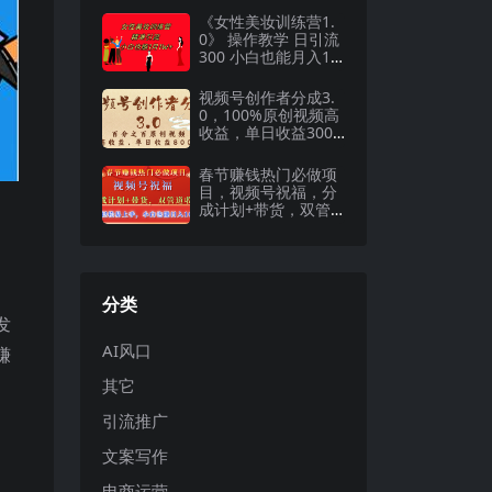
《女性美妆训练营1.
0》 操作教学 日引流
300 小白也能月入1W
(附200G教程)
视频号创作者分成3.
0，100%原创视频高
收益，单日收益3000
+
春节赚钱热门必做项
目，视频号祝福，分
成计划+带货，双管
道收益，简单轻松易
上手，小白也能日入
1000+
分类
发
AI风口
赚
其它
引流推广
文案写作
电商运营