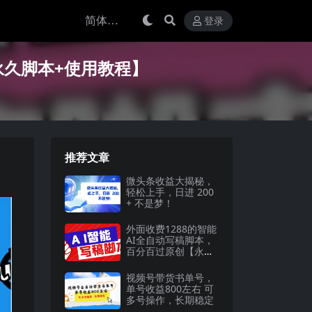
登录
永久脚本+使用教程】
推荐文章
微头条收益大揭秘，
轻松上手，日进 200
+ 不是梦！
外面收费1288的智能
AI全自动写稿脚本，
百分百过原创【永久
脚本+详细教程】
视频号带货书单号，
单号收益800左右 可
多号操作，长期稳定