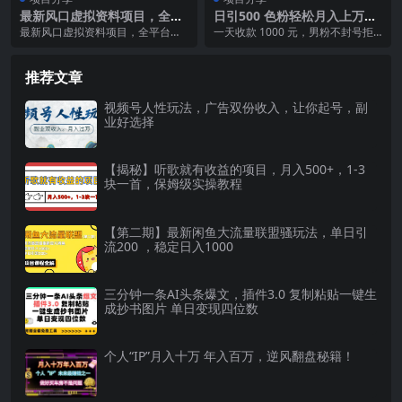
最新风口虚拟资料项目，全平
日引500 色粉轻松月入上万九
台自然流可持续长久做。复制
月份最新男粉项目（附753G素
最新风口虚拟资料项目，全平台自
一天收款 1000 元，男粉不封号拒
粘贴 日入四位数
材）
然流可持续长久做。复制粘贴简单
绝大尺度-全新的变现方法 今天给大
好上手，可放大，矩阵...
家介绍一个...
推荐文章
视频号人性玩法，广告双份收入，让你起号，副
业好选择
【揭秘】听歌就有收益的项目，月入500+，1-3
块一首，保姆级实操教程
【第二期】最新闲鱼大流量联盟骚玩法，单日引
流200 ，稳定日入1000
三分钟一条AI头条爆文，插件3.0 复制粘贴一键生
成抄书图片 单日变现四位数
个人“IP”月入十万 年入百万，逆风翻盘秘籍！