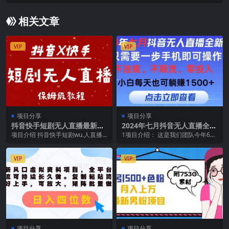
准粉转化率嘎嘎高【引流脚本+使用教程】
相关文章
VIP
VIP
项目分享
项目分享
抖音快手短剧无人直播最新保
2024年七月抖音无人直播全新
姆级教程来了
玩法，只需一部手机即可操
项目介绍 抖音快手短剧wu.人直播
1项目介绍： 这是我们团队今年6月
作，小白每天也可…
最新保姆级教程来了 课程目录 抖音
份以来，研发的一条全新直播模
快手短剧wu...
式，不需要借助任何...
VIP
VIP
项目分享
项目分享