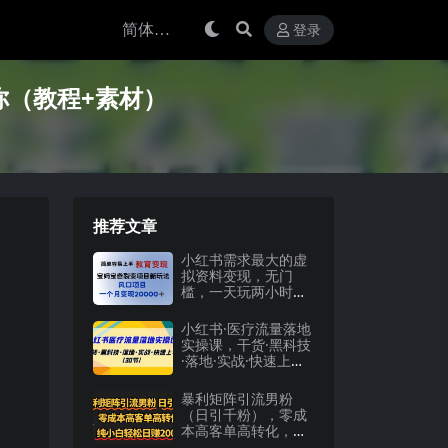
登录
你（教程+素材）
推荐文章
小红书需求最大的虚
拟资料变现，无门
槛，一天玩两小时入
300 （教程 资料）
小红书·医疗流量落地
实操课，干货·黑科技
·落地·实战·快速上手
（30节）
暴利矩阵引流男粉
（日引千粉），零成
本高客单高转化，纯
小白轻松日赚2000+