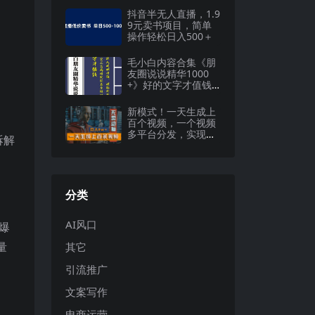
抖音半无人直播，1.9
9元卖书项目，简单
操作轻松日入500＋
毛小白内容合集《朋
友圈说说精华1000
+》好的文字才值钱
（第1部+2部）
新模式！一天生成上
百个视频，一个视频
多平台分发，实现月
拆解
入2W+
分类
AI风口
爆
量
其它
引流推广
文案写作
电商运营