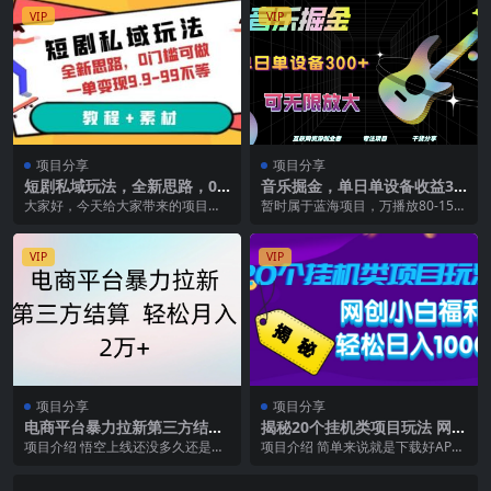
VIP
VIP
项目分享
项目分享
短剧私域玩法，全新思路，0
音乐掘金，单日单设备收益30
门槛可做，一单变现9.9-99不
0+，可无限放大
大家好，今天给大家带来的项目是
暂时属于蓝海项目，万播放80-150
等（教程 素材）
《外面收费1680的短剧私域玩法，
一天搞个2-3张没问题，如批量效果
全新思路，0门槛...
更大
VIP
VIP
项目分享
项目分享
电商平台暴力拉新第三方结算
揭秘20个挂机类项目玩法 网创
轻松月入2万+
小白福利 轻松日入1000+
项目介绍 悟空上线还没多久还是风
项目介绍 简单来说就是下载好AP
口期，市场知道下载的人也不多，
P、脚本，全自动挂机运行即可，小
不像夸克，迅雷，百...
白轻松上手，无需...