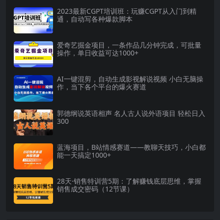
2023最新CGPT培训班：玩赚CGPT从入门到精
通，自动写各种爆款脚本
爱奇艺掘金项目，一条作品几分钟完成，可批量
操作，单日收益可达1000+
AI一键混剪，自动生成影视解说视频 小白无脑操
作，当下各个平台的爆火赛道
郭德纲说英语相声 名人古人说外语项目 轻松日入
300
蓝海项目，B站情感赛道——教聊天技巧，小白都
能一天搞定1000+
28天·销售特训营5期：了解赚钱底层思维，掌握
销售成交密码（12节课）