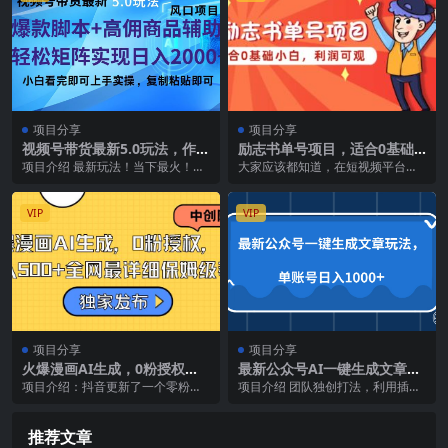
项目分享
项目分享
视频号带货最新5.0玩法，作品
励志书单号项目，适合0基础
制作简单，当天起号，复制粘
小白，利润可观
项目介绍 最新玩法！当下最火！简
大家应该都知道，在短视频平台带
贴，脚本辅助，轻松矩阵日入
单零成本！纯自然流，0粉丝一样开
货，书籍这个品佣金是非常高的，
2000+
橱窗带货，复制粘...
今天分享的就是励志书...
VIP
VIP
项目分享
项目分享
火爆漫画AI生成，0粉授权，
最新公众号AI一键生成文章玩
一个日入500 全网最详细保姆
法，单帐号日入1000+
项目介绍：抖音更新了一个零粉就
项目介绍 团队独创打法，利用插件
级教程
能变现的新功能，抖音漫画推广，
实现文章采集，然后AI一键生成原
也就是把小说内容以漫...
创文章，可发表到...
推荐文章