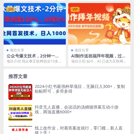
偏冷门的蓝海项目，目...
法，以三段扎心...
VIP
VIP
项目分享
项目分享
公众号爆文技术，2分钟一
AI制作送祝福拜年视频，过年
篇，原创度100%，AI味0，复
惊艳你的朋友圈，可以定制拜
项目介绍 我从事互联网创业10多
项目介绍 如今，AI 已成为互联网从
制粘贴，日入1000+《全网首
年视频，AI一键生，春节做轻
年，见过的项目千千万万，此项目
业者的关键技能。众多互联网企业
发》
松躺赚
是目前我见过最新傻...
正全力以赴，研...
推荐文章
2024小红书最强种草项目，无脑日入300+，复制
粘帖即可，多劳多得
抖音无人直播，会说话的汤姆猫弹幕互动小游
戏，两场直播6000+
线上改作业，对着答案改就行，零门槛，新人直
接上手！