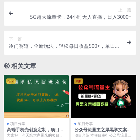
上一篇
5G超大流量卡，24小时无人直播，日入3000+
下一篇
冷门赛道，全新玩法，轻松每日收益500+，单日破
万播放，小白也能无脑操作
相关文章
VIP
VIP
项目分享
项目分享
高端手机壳创意定制，项目正
公众号流量主之厚黑学文案插
处于蓝海，每单收益30+，可
画赛道，冷门玩法篇篇过万阅
大家好，今天给大家带来的项目是
项目介绍 本项目主打公众号流量主
以上矩阵操作
读
高端手机壳的创意定制，这是一个
厚黑学文案 + 治愈卡通插画全新玩