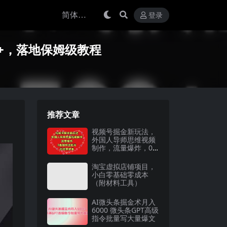
登录
+，落地保姆级教程
推荐文章
视频号掘金新玩法，
外国人导师思维视频
制作，流量爆炸，0
其础快速起号，…
淘宝虚拟店铺项目，
小白零基础零成本
（附材料工具）
AI微头条掘金术月入
6000 微头条GPT高级
指令批量写大量爆文