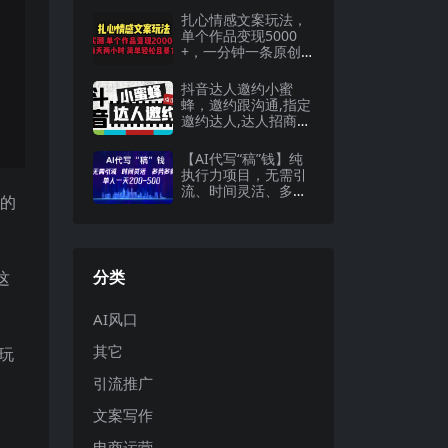
扎心情感文案玩法，
单个作品变现5000
+，一分钟一条原创
作品，流量爆炸
抖音达人邀约小蜜
蜂，邀约跟沟通,指定
邀约达人,达人招商的
批量私信【邀…
【AI代写“稿”钱】纯
执行力项目，无需引
流、时间灵活、多劳
来的
多得，单人一天200-
500，包回本
分类
这
AI风口
其它
玩
引流推广
文案写作
电商运营