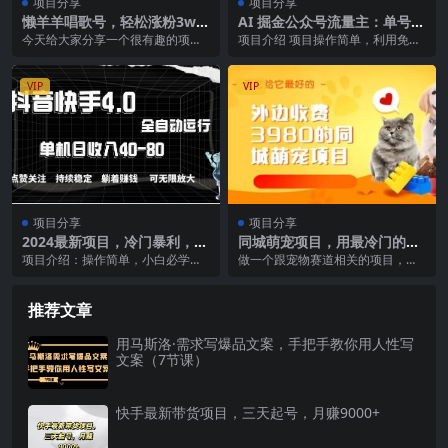
项目分享
项目分享
懒羊羊唱歌号，轻松涨粉3w
AI 掘金公众号流量主：单号收
+，适合所有人的变现项目！
益500+
今天给大家分享一个很有趣的项
项目介绍 项目操作简单，利用免费
目， 涨粉快速，3天时间就能涨几
AI工具，“零撸”项目，无需投资，可
千上万粉， 变现也快...
矩阵放大，项...
VIP
VIP
项目分享
项目分享
2024最新项目，冷门暴利，暑
同城萌宠项目，用最冷门的玩
假来临，正是项目利润爆发时
法冲击最热门的市场（教程
项目介绍：操作简单，小白必学，
做一个跟宠物赛道相关的项目，就
期。市场很大，…
+素材）
无脑做就可以了，每单利润在300
是做线上同城的宠物中介，成交一
以上，一天可以做十...
单的利润从三位数到四...
推荐文章
用马斯洛·需求写爆品文案，手把手教你用人性写
文案（7节课）
快手最新带货项目，三天起号，月赚9000+